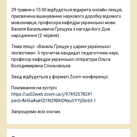
29 травня о 15:00 відбудеться відкрита онлайн-лекція,
присвячена вшануванню наукового доробку відомого
мовознавця, професора кафедри української мови
Василя Васильовича Ґрещука з нагоди його Дня
народження (2 червня).
Тема лекції: «Василь Ґрещук у царині української
лінгвістики». Її прочитає кандидат педагогічних наук,
професор кафедри української літератури Ольга
Володимирівна Слоньовська.
Захід відбудеться у форматі Zoom-конференції.
Покликання на зустріч:
https://us02web.zoom.us/j/9749257824?
pwd=AHSaAiaH2l1N29BIhDNxuGYYjSbrb5.1
Запрошуємо всіх охочих.