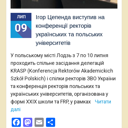
Ігор Цепенда виступив на
ЛИП
09
конференції ректорів
українських та польських
університетів
У польському місті Лодзь з 7 по 10 липня
проходить спільне засідання делегацій
KRASP (Konferencja Rektorów Akademickich
Szkół Polskich) і спілки ректорів ЗВО України
та конференція ректорів польських та
українських університетів, організована у
формі XXIX школи та FRP, у рамках
Читати
далі
Facebook
Mastodon
Email
Поділитися