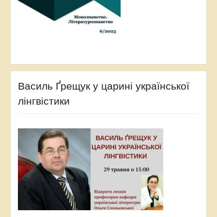
Василь Ґрещук у царині української
лінгвістики