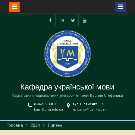
Перейти
до
facebook
instagram
twitter
youtube
вмісту
Кафедра української мови
Карпатський національний університет імені Василя Стефаника
(0342) 59-60-08
вул. Шевченка, 57
kum@pnu.edu.ua
м. Івано-Франківськ
Головна
2024
Липень