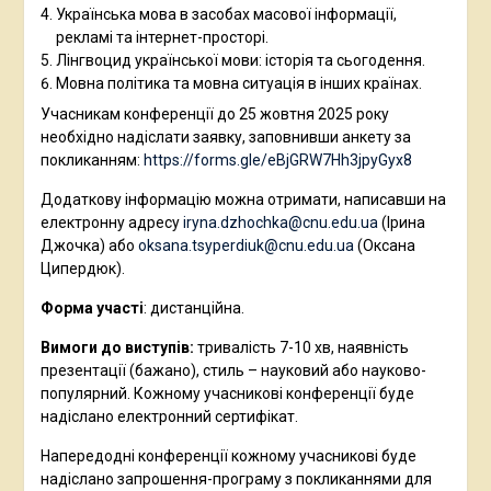
Українська мова в засобах масової інформації,
рекламі та інтернет-просторі.
Лінгвоцид української мови: історія та сьогодення.
Мовна політика та мовна ситуація в інших країнах.
Учасникам конференції до 25 жовтня 2025 року
необхідно надіслати заявку, заповнивши анкету за
покликанням:
https://forms.gle/eBjGRW7Hh3jpyGyx8
Додаткову інформацію можна отримати, написавши на
електронну адресу
iryna.dzhochka@cnu.edu.ua
(Ірина
Джочка) або
oksana.tsyperdiuk@cnu.edu.ua
(Оксана
Ципердюк).
Форма участі
: дистанційна.
Вимоги до виступів:
тривалість 7-10 хв, наявність
презентації (бажано), стиль – науковий або науково-
популярний. Кожному учасникові конференції буде
надіслано електронний сертифікат.
Напередодні конференції кожному учасникові буде
надіслано запрошення-програму з покликаннями для