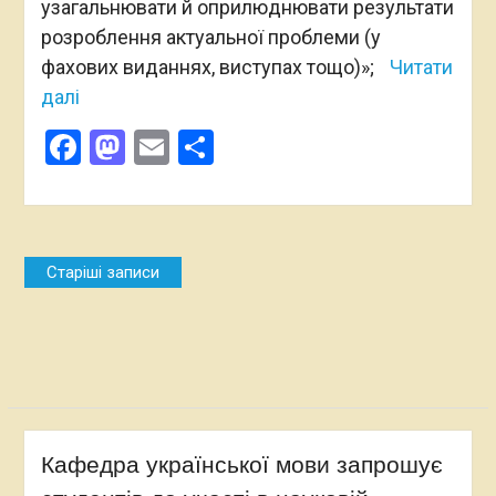
узагальнювати й оприлюднювати результати
розроблення актуальної проблеми (у
фахових виданнях, виступах тощо)»;
Читати
далі
Facebook
Mastodon
Email
Поділитися
Навігація
Старіші записи
за
записами
Кафедра української мови запрошує